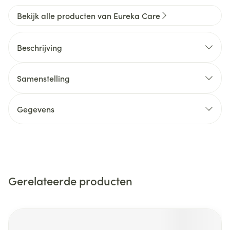
Bekijk alle producten van Eureka Care
Beschrijving
Samenstelling
Gegevens
Gerelateerde producten
Navigeren door de elementen van de carrousel is mogelijk m
Druk om carrousel over te slaan
Druk op om naar carrouselnavigatie te gaan