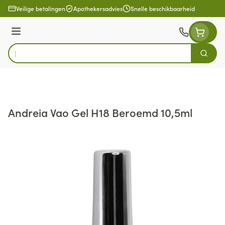
Ga naar de inhoud
Veilige betalingen
Apothekersadvies
Snelle beschikbaarheid
Menu
Zoek
Product, merk, categorie...
Andreia Vao Gel H18 Beroemd 10,5ml