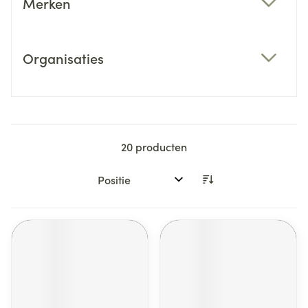
Merken
filter
Organisaties
filter
20
producten
Sorteer op: