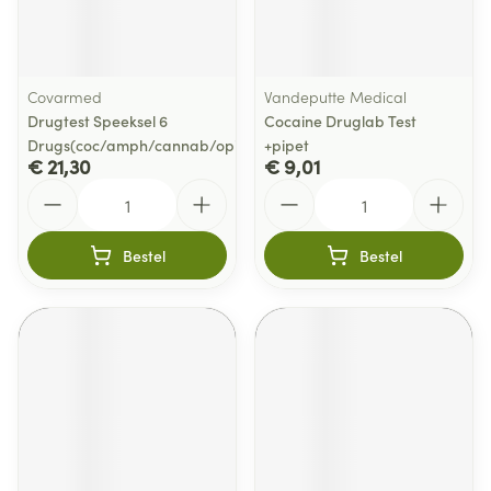
Covarmed
Vandeputte Medical
Drugtest Speeksel 6
Cocaine Druglab Test
Drugs(coc/amph/cannab/opiat/xt
+pipet
€ 21,30
€ 9,01
Aantal
Aantal
Bestel
Bestel