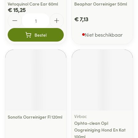
Vetoquinol Care Ear 60ml
Beaphar Oorreiniger 50ml
€ 15,25
Aantal
€ 7,13
Niet beschikbaar
Bestel
Virbac
Sonotix Oorreiniger Fl 120ml
Ophta-clean Opl
Oogreiniging Hond En Kat
100ml