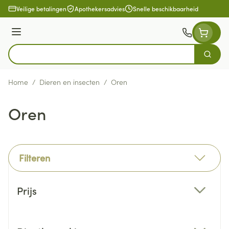
Ga naar de inhoud
Veilige betalingen
Apothekersadvies
Snelle beschikbaarheid
Menu
Zoek
Product, merk, categorie...
Home
/
Dieren en insecten
/
Oren
Oren
Filteren
Doorgaan naar productlijst
Prijs
filter