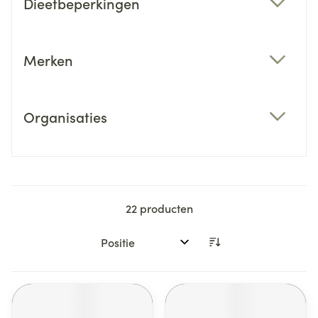
Dieetbeperkingen
filter
Merken
filter
Organisaties
filter
22
producten
Sorteer op: