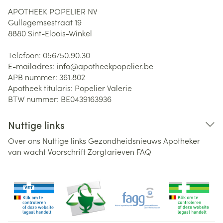
APOTHEEK POPELIER NV
Gullegemsestraat 19
8880
Sint-Eloois-Winkel
Telefoon:
056/50.90.30
E-mailadres:
info@
apotheekpopelier.be
APB nummer:
361.802
Apotheek titularis:
Popelier Valerie
BTW nummer:
BE0439163936
Nuttige links
Over ons
Nuttige links
Gezondheidsnieuws
Apotheker
van wacht
Voorschrift
Zorgtarieven
FAQ