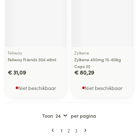
Feliway
Zylkene
Feliway Friends 30d 48ml
Zylkene 450mg 15-60kg
Caps 30
€ 31,09
€ 80,29
Niet beschikbaar
Niet beschikbaar
Toon
per pagina
Pagina's
U lees momenteel pagina
Pagina
Pagina
1
2
3