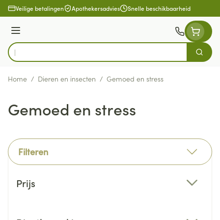
Ga naar de inhoud
Veilige betalingen
Apothekersadvies
Snelle beschikbaarheid
Menu
Zoek
Product, merk, categorie...
Home
/
Dieren en insecten
/
Gemoed en stress
Gemoed en stress
Filteren
Doorgaan naar productlijst
Prijs
filter