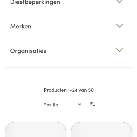
Dieetbeperkingen
filter
Merken
filter
Organisaties
filter
Producten
1
-
24
van
50
Sorteer op: