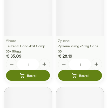
Virbac
Zylkene
Telizen S Hond-kat Comp
Zylkene 75mg <10kg Caps
30x 50mg
30
€ 35,09
€ 28,19
Aantal
Aantal
Bestel
Bestel