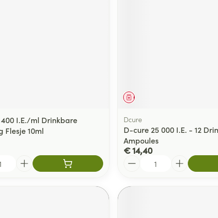
middel
Geneesmiddel
 400 I.E./ml Drinkbare
Dcure
D-cure 25 000 I.E. - 12 Dr
g Flesje 10ml
Ampoules
€ 14,40
Aantal