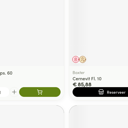
delen
Haar
ging
Supplementen
Insectenwe
Mondmaskers
middelen
ssen
 -
id
d
middel
Geneesmiddel
Op voorschrift
ps. 60
Baxter
Cernevit Fl. 10
€ 85,88
Zelfbruiner
Scheren
Reserveer