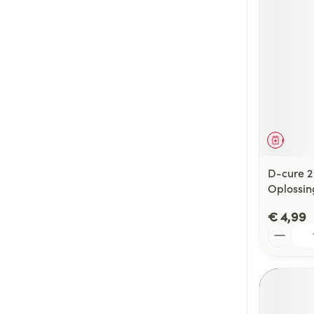
Genees
D-cure 2
Oplossin
€ 4,99
Aantal