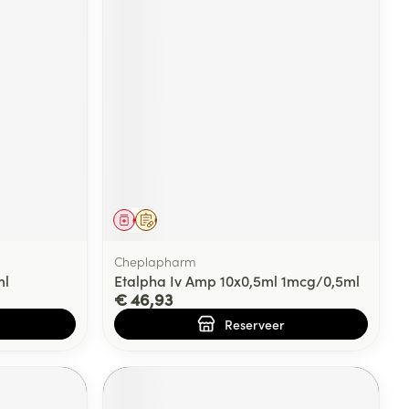
Geneesmiddel
Op voorschrift
Cheplapharm
ml
Etalpha Iv Amp 10x0,5ml 1mcg/0,5ml
€ 46,93
Reserveer