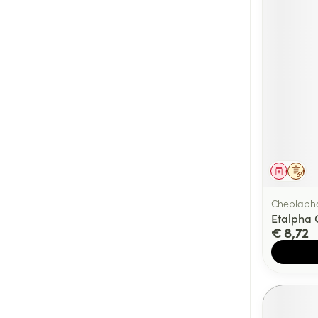
Genees
Op 
Cheplaph
Etalpha 
€ 8,72