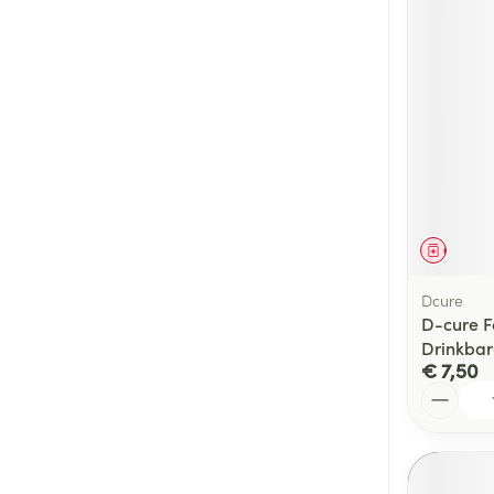
Genees
Dcure
D-cure Fo
Drinkba
€ 7,50
Aantal