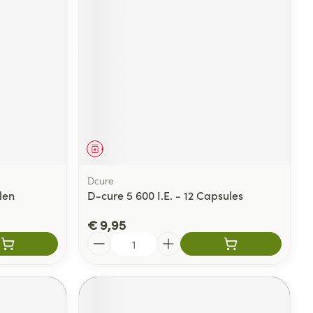
Geneesmiddel
Dcure
len
D-cure 5 600 I.E. - 12 Capsules
€ 9,95
Aantal