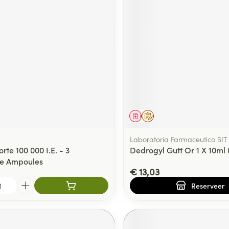
middel
Geneesmiddel
Op voorschrift
Laboratoria Farmaceutico SIT
rte 100 000 I.E. - 3
Dedrogyl Gutt Or 1 X 10ml
re Ampoules
€ 13,03
Reserveer