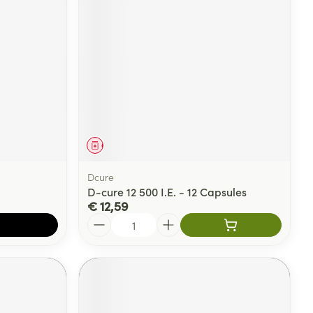
rende
Parfums en
geurproducten
Geneesmiddel
Dcure
D-cure 12 500 I.E. - 12 Capsules
€ 12,59
Aantal
CBD