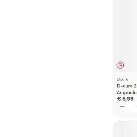
Genees
Dcure
D-cure 25
Ampoule
€ 5,99
Aantal