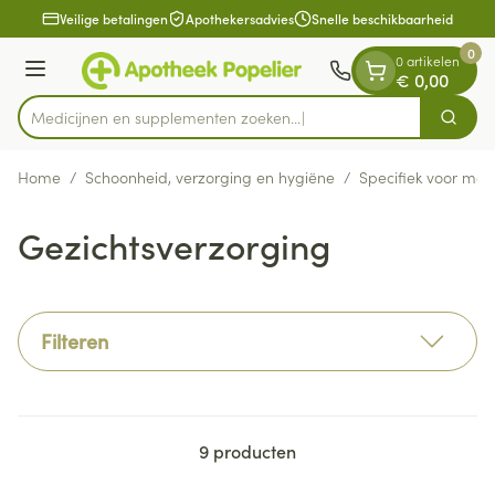
Dia 1 van 1
Ga naar de inhoud
Veilige betalingen
Apothekersadvies
Snelle beschikbaarheid
0
0 artikelen
Menu
€ 0,00
Medicijnen en supplementen zoeken...
Zoek
Product, merk, categorie...
Home
/
Schoonheid, verzorging en hygiëne
/
Specifiek voor ma
Gezichtsverzorging
Filteren
9
producten