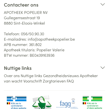
Contacteer ons
APOTHEEK POPELIER NV
Gullegemsestraat 19
8880
Sint-Eloois-Winkel
Telefoon:
056/50.90.30
E-mailadres:
info@
apotheekpopelier.be
APB nummer:
361.802
Apotheek titularis:
Popelier Valerie
BTW nummer:
BE0439163936
Nuttige links
Over ons
Nuttige links
Gezondheidsnieuws
Apotheker
van wacht
Voorschrift
Zorgtarieven
FAQ