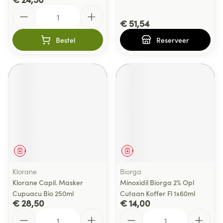
Aantal
€ 51,54
Bestel
Reserveer
Geneesmiddel
Geneesmiddel
Klorane
Biorga
Klorane Capil. Masker
Minoxidil Biorga 2% Opl
Cupuacu Bio 250ml
Cutaan Koffer Fl 1x60ml
€ 28,50
€ 14,00
Aantal
Aantal