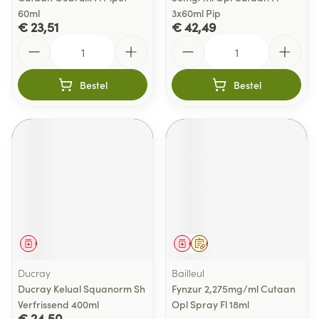
60ml
3x60ml Pip
€ 23,51
€ 42,49
Aantal
Aantal
Bestel
Bestel
Geneesmiddel
Geneesmiddel
Op voorschrift
Ducray
Bailleul
Ducray Kelual Squanorm Sh
Fynzur 2,275mg/ml Cutaan
Verfrissend 400ml
Opl Spray Fl 18ml
€ 24,50