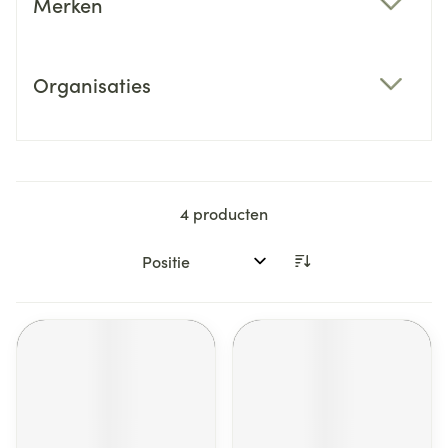
Merken
filter
Organisaties
filter
4
producten
Sorteer op: