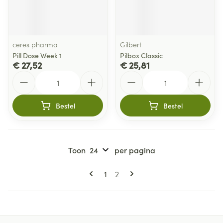
ceres pharma
Gilbert
Pill Dose Week 1
Pilbox Classic
€ 27,52
€ 25,81
Aantal
Aantal
Bestel
Bestel
Toon
per pagina
Pagina's
U lees momenteel pagina
Pagina
1
2