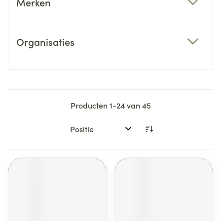
Merken
filter
Organisaties
filter
Producten
1
-
24
van
45
Sorteer op: