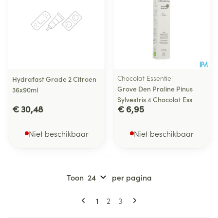
Chocolat Essentiel
Hydrafast Grade 2 Citroen
Grove Den Praline Pinus
36x90ml
Sylvestris 4 Chocolat Ess
€ 30,48
€ 6,95
Niet beschikbaar
Niet beschikbaar
Toon
per pagina
Pagina's
U lees momenteel pagina
Pagina
Pagina
1
2
3