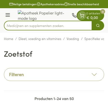
Dia 1 van 1
Ga naar de inhoud
Veilige betalingen
Apothekersadvies
Snelle beschikbaarheid
0
0 artikelen
Menu
€ 0,00
Medicijnen en s
Zoek
Product, merk, categorie...
Home
/
Dieet, voeding en vitamines
/
Voeding
/
Specifieke voe
Zoetstof
Filteren
Producten
1
-
24
van
50