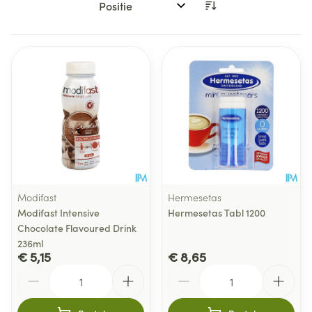
Sorteer op:
Modifast
Hermesetas
Modifast Intensive
Hermesetas Tabl 1200
Chocolate Flavoured Drink
236ml
€ 5,15
€ 8,65
Aantal
Aantal