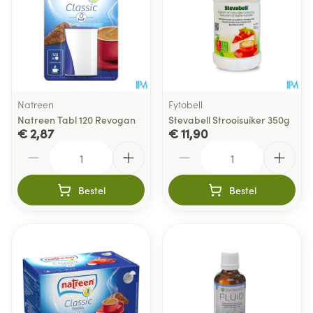
Natreen
Fytobell
Natreen Tabl 120 Revogan
Stevabell Strooisuiker 350g
€ 2,87
€ 11,90
Aantal
Aantal
Bestel
Bestel