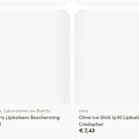
, Laboratoires de Biarritz
oline
is Lipbalsem Bescherming
Oline Ice Stick Ip30 Lipba
l
Credophar
€ 7,43