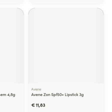
Avene
lsem 4,8g
Avene Zon Spf50+ Lipstick 3g
€ 11,83