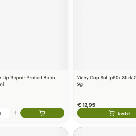
delen
Haar
ging
Supplementen
Insectenwe
Mondmaskers
middelen
ssen
 -
id
d
 Lip Repair Protect Balm
Vichy Cap Sol Ip50+ Stick
ml
9g
Zelfbruiner
Scheren
€ 12,95
Bestel