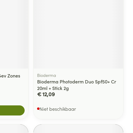
rende
Parfums en
geurproducten
 Gev Zones
Bioderma
Bioderma Photoderm Duo Spf50+ Cr
20ml + Stick 2g
€ 12,09
CBD
Niet beschikbaar