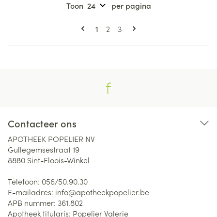
Toon
per pagina
Pagina's
U lees momenteel pagina
Pagina
Pagina
1
2
3
Contacteer ons
APOTHEEK POPELIER NV
Gullegemsestraat 19
8880
Sint-Eloois-Winkel
Telefoon:
056/50.90.30
E-mailadres:
info@
apotheekpopelier.be
APB nummer:
361.802
Apotheek titularis:
Popelier Valerie