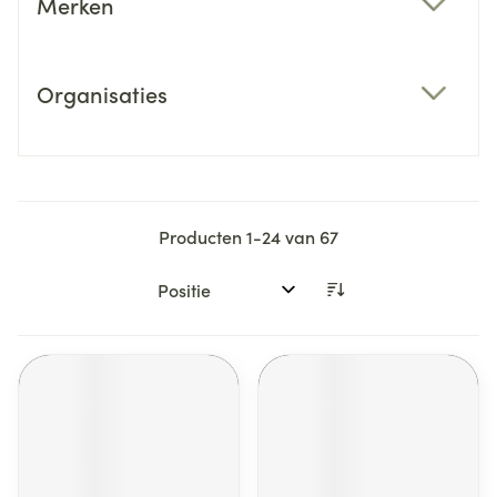
Merken
filter
Organisaties
filter
Producten
1
-
24
van
67
Sorteer op: