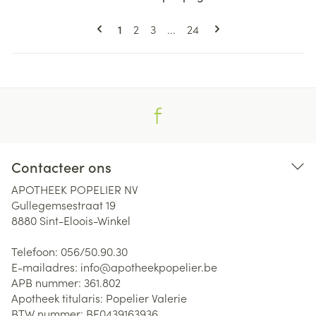
Pagina's
U lees momenteel pagina
Pagina
Pagina
Pagina
1
2
3
...
24
Contacteer ons
APOTHEEK POPELIER NV
Gullegemsestraat 19
8880
Sint-Eloois-Winkel
Telefoon:
056/50.90.30
E-mailadres:
info@
apotheekpopelier.be
APB nummer:
361.802
Apotheek titularis:
Popelier Valerie
BTW nummer:
BE0439163936