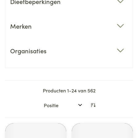
Dieetbeperkingen
filter
Merken
filter
Organisaties
filter
Producten
1
-
24
van
562
Sorteer op: