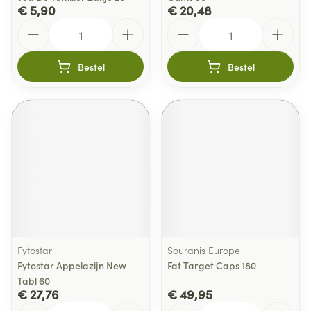
€ 5,90
€ 20,48
Aantal
Aantal
Bestel
Bestel
Fytostar
Souranis Europe
Fytostar Appelazijn New
Fat Target Caps 180
Tabl 60
€ 27,76
€ 49,95
Aantal
Aantal