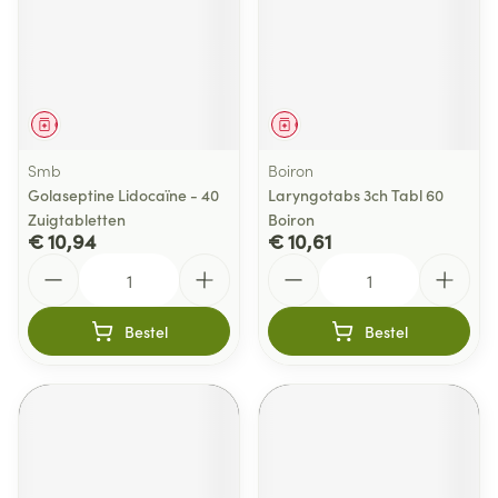
Geneesmiddel
Geneesmiddel
Smb
Boiron
Golaseptine Lidocaïne - 40
Laryngotabs 3ch Tabl 60
Zuigtabletten
Boiron
€ 10,94
€ 10,61
Aantal
Aantal
Bestel
Bestel