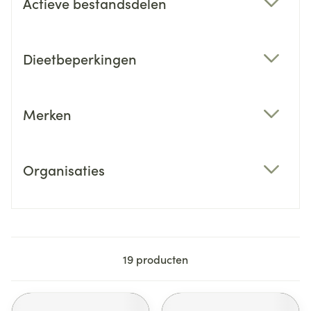
Actieve bestandsdelen
filter
Dieetbeperkingen
filter
Merken
filter
Organisaties
filter
19
producten