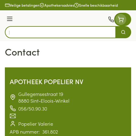
Ga naar de inhoud
Veilige betalingen
Apothekersadvies
Snelle beschikbaarheid
Menu
Zoek
Product, merk, categorie...
Contact
APOTHEEK POPELIER NV
address
Gullegemsestraat 19
8880
Sint-Eloois-Winkel
056/50.90.30
Telefoon
E-mailadres
Popelier Valerie
Apotheek titularis
APB nummer:
361.802
APB nummer