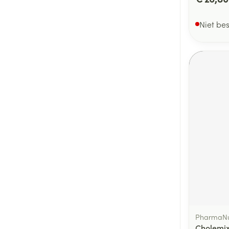
Niet be
PharmaNu
Cholemix