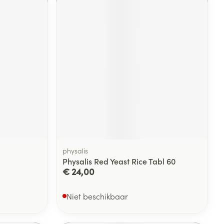
rende
Parfums en
geurproducten
physalis
CBD
Physalis Red Yeast Rice Tabl 60
€ 24,00
Niet beschikbaar