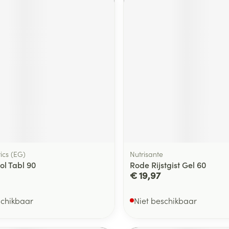
delen
Haar
ging
Supplementen
Insectenwe
Mondmaskers
middelen
ssen
 -
id
d
ics (EG)
Nutrisante
Zelfbruiner
Scheren
ol Tabl 90
Rode Rijstgist Gel 60
€ 19,97
schikbaar
Niet beschikbaar