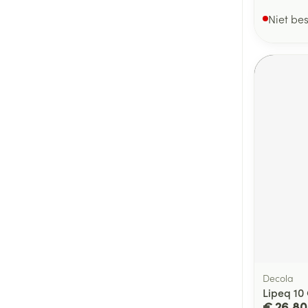
Niet be
Decola
Lipeq 10
€ 26,80