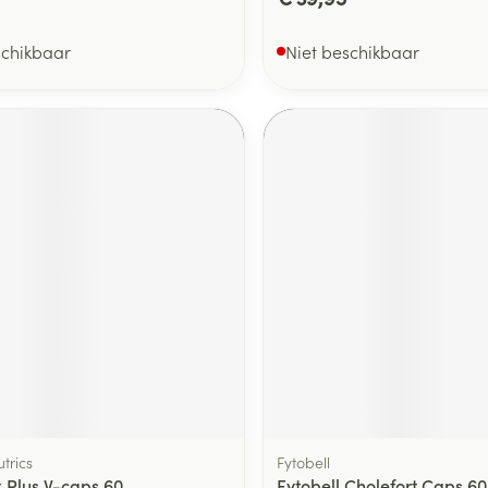
schikbaar
Niet beschikbaar
trics
Fytobell
 Plus V-caps 60
Fytobell Cholefort Caps 60