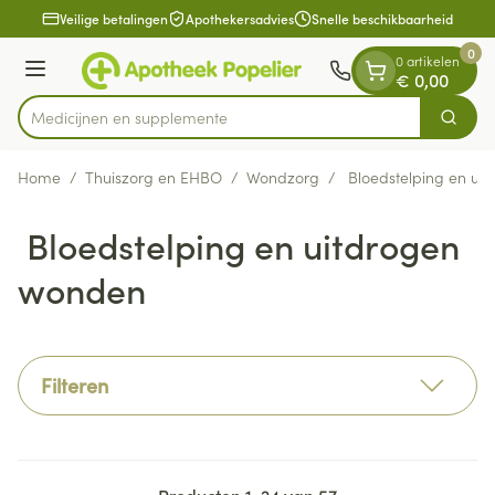
Dia 1 van 1
Ga naar de inhoud
Veilige betalingen
Apothekersadvies
Snelle beschikbaarheid
0
0 artikelen
Menu
€ 0,00
Medici
Zoek
Product, merk, categorie...
Home
/
Thuiszorg en EHBO
/
Wondzorg
/
Bloedstelping en ui
Bloedstelping en uitdrogen
wonden
Filteren