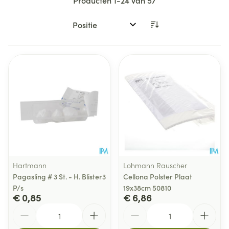
Producten
1
-
24
van
57
Sorteer op:
Hartmann
Lohmann Rauscher
Pagasling # 3 St. - H. Blister3
Cellona Polster Plaat
P/s
19x38cm 50810
€ 0,85
€ 6,86
Aantal
Aantal