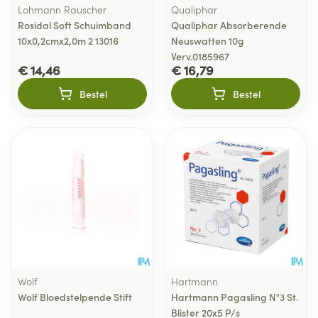
Lohmann Rauscher
Qualiphar
Rosidal Soft Schuimband
Qualiphar Absorberende
10x0,2cmx2,0m 2 13016
Neuswatten 10g
Verv.0185967
€ 14,46
€ 16,79
Bestel
Bestel
Wolf
Hartmann
Wolf Bloedstelpende Stift
Hartmann Pagasling N°3 St.
Blister 20x5 P/s