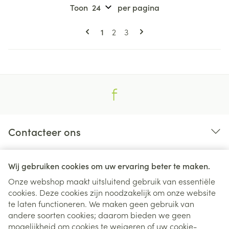
Toon
per pagina
Pagina's
U lees momenteel pagina
Pagina
Pagina
1
2
3
Contacteer ons
Nuttige links
Wij gebruiken cookies om uw ervaring beter te maken.
Onze webshop maakt uitsluitend gebruik van essentiële
cookies. Deze cookies zijn noodzakelijk om onze website
te laten functioneren. We maken geen gebruik van
andere soorten cookies; daarom bieden we geen
mogelijkheid om cookies te weigeren of uw cookie-