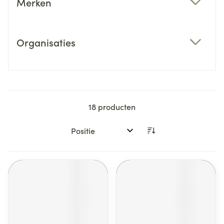
Merken
filter
Organisaties
filter
18
producten
Sorteer op: