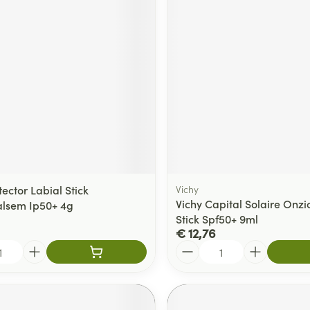
delen
Haar
ging
Supplementen
Insectenwe
Mondmaskers
middelen
ssen
 -
id
d
tector Labial Stick
Vichy
Vichy Capital Solaire Onzi
lsem Ip50+ 4g
Stick Spf50+ 9ml
Zelfbruiner
Scheren
€ 12,76
Aantal