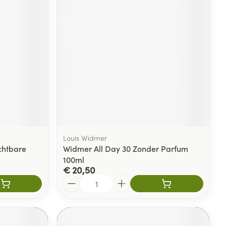
rende
Parfums en
geurproducten
Louis Widmer
chtbare
Widmer All Day 30 Zonder Parfum
100ml
CBD
€ 20,50
Aantal