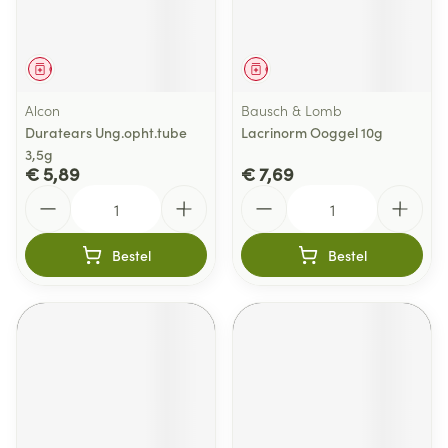
Geneesmiddel
Geneesmiddel
Alcon
Bausch & Lomb
Duratears Ung.opht.tube
Lacrinorm Ooggel 10g
3,5g
€ 5,89
€ 7,69
Aantal
Aantal
Bestel
Bestel