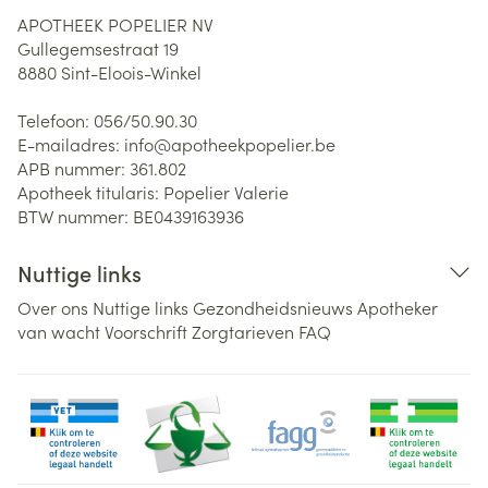
APOTHEEK POPELIER NV
Gullegemsestraat 19
8880
Sint-Eloois-Winkel
Telefoon:
056/50.90.30
E-mailadres:
info@
apotheekpopelier.be
APB nummer:
361.802
Apotheek titularis:
Popelier Valerie
BTW nummer:
BE0439163936
Nuttige links
Over ons
Nuttige links
Gezondheidsnieuws
Apotheker
van wacht
Voorschrift
Zorgtarieven
FAQ