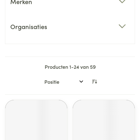
Merken
filter
Organisaties
filter
Producten
1
-
24
van
59
Sorteer op: