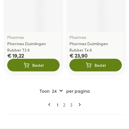
Pharmex
Pharmex
Pharmex Duimlingen
Pharmex Duimlingen
Rubber T2 6
Rubber T4 6
€ 19,22
€ 23,90
Bestel
Bestel
Toon
per pagina
Pagina's
U lees momenteel pagina
Pagina
Pagina
1
2
3