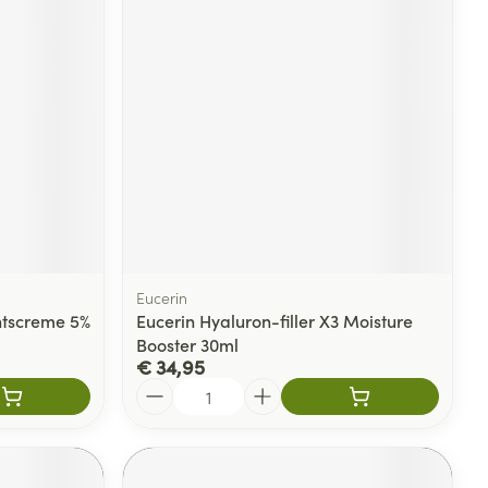
rende
Parfums en
geurproducten
Eucerin
htscreme 5%
Eucerin Hyaluron-filler X3 Moisture
Booster 30ml
CBD
€ 34,95
Aantal