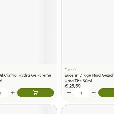
delen
Haar
ging
Supplementen
Insectenwe
Mondmaskers
middelen
ssen
 -
id
d
Eucerin
il Control Hydra Gel-creme
Eucerin Droge Huid Gezic
ml
Urea Tbe 50ml
Zelfbruiner
Scheren
€ 25,59
Aantal