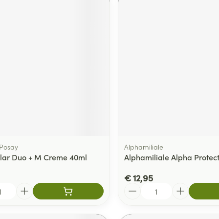
 Posay
Alphamiliale
clar Duo + M Creme 40ml
Alphamiliale Alpha Protec
€ 12,95
Aantal