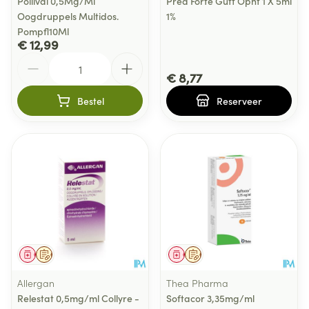
Pollival 0,5Mg/Ml
Pred Forte Gutt Opht 1 X 5ml
Oogdruppels Multidos.
1%
Pompfl10Ml
€ 12,99
Aantal
€ 8,77
Bestel
Reserveer
Geneesmiddel
Op voorschrift
Geneesmiddel
Op voorschrift
Allergan
Thea Pharma
Relestat 0,5mg/ml Collyre -
Softacor 3,35mg/ml