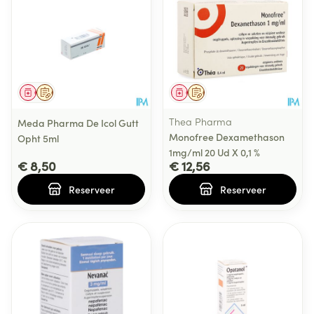
Geneesmiddel
Op voorschrift
Geneesmiddel
Op voorschrift
Thea Pharma
Meda Pharma De Icol Gutt
Monofree Dexamethason
Opht 5ml
1mg/ml 20 Ud X 0,1 %
€ 8,50
€ 12,56
Reserveer
Reserveer