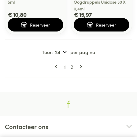
5ml
Oogdruppels Unidose 30 X
0,4ml
€ 10,80
€ 15,97
Reserveer
Reserveer
Toon
per pagina
Pagina's
U lees momenteel pagina
Pagina
1
2
Contacteer ons