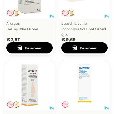
Geneesmiddel
Op voorschrift
Geneesmiddel
Op voorschrift
Allergan
Bausch & Lomb
Fml Liquifilm 1 X 5ml
Indocollyre Sol Opht 1 X 5ml
0,1%
€ 2,67
€ 9,69
Reserveer
Reserveer
Geneesmiddel
Op voorschrift
Geneesmiddel