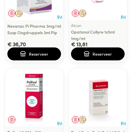
Geneesmiddel
Op voorschrift
Geneesmiddel
Op voorschrift
Alcon
Nevanac Pi Pharma 3mg/ml
Opatanol Collyre 1x5ml
Susp Oogdruppels 3ml Pip
1mg/ml
€ 36,70
€ 13,81
Reserveer
Reserveer
Geneesmiddel
Geneesmiddel
Op voorschrift