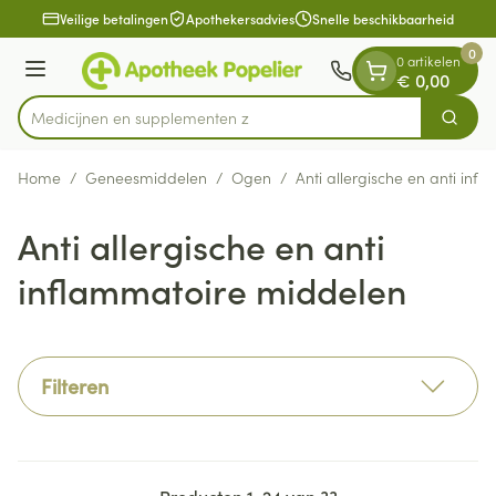
Dia 1 van 1
Ga naar de inhoud
Veilige betalingen
Apothekersadvies
Snelle beschikbaarheid
0
0 artikelen
Menu
€ 0,00
Medicijnen
Zoek
Product, merk, categorie...
Home
/
Geneesmiddelen
/
Ogen
/
Anti allergische en anti in
Anti allergische en anti
inflammatoire middelen
Filteren