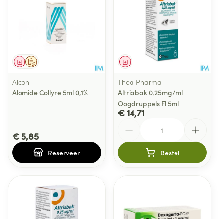
Geneesmiddel
Op voorschrift
Geneesmiddel
Alcon
Thea Pharma
Alomide Collyre 5ml 0,1%
Altriabak 0,25mg/ml
Oogdruppels Fl 5ml
€ 14,71
Aantal
€ 5,85
Reserveer
Bestel