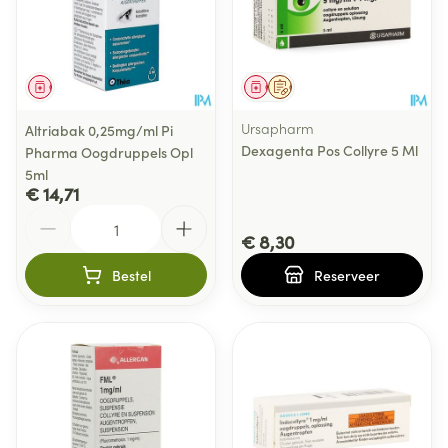
Geneesmiddel
Geneesmiddel
Op voorschrift
Ursapharm
Altriabak 0,25mg/ml Pi
Dexagenta Pos Collyre 5 Ml
Pharma Oogdruppels Opl
5ml
€ 14,71
Aantal
€ 8,30
Bestel
Reserveer