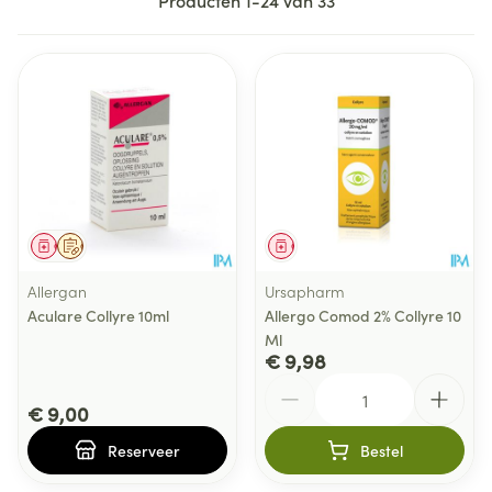
Producten
1
-
24
van
33
Geneesmiddel
Op voorschrift
Geneesmiddel
Allergan
Ursapharm
Aculare Collyre 10ml
Allergo Comod 2% Collyre 10
Ml
€ 9,98
Aantal
€ 9,00
Reserveer
Bestel