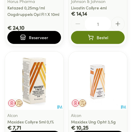
Horus Pharma
Johnson & Johnson
Ketazed 0,25mg/ml
Livostin Collyre 4ml
€ 14,14
Oogdruppels Opl Fl 1 X 10ml
Aantal
€ 24,10
Reserveer
Bestel
Geneesmiddel
Op voorschrift
Geneesmiddel
Op voorschrift
Alcon
Alcon
Maxidex Collyre 5ml 0,1%
Maxidex Ung Opht 3,5g
€ 7,71
€ 10,25