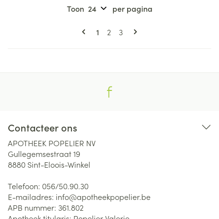
Toon
per pagina
Pagina's
U lees momenteel pagina
Pagina
Pagina
1
2
3
Contacteer ons
APOTHEEK POPELIER NV
Gullegemsestraat 19
8880
Sint-Eloois-Winkel
Telefoon:
056/50.90.30
E-mailadres:
info@
apotheekpopelier.be
APB nummer:
361.802
Apotheek titularis:
Popelier Valerie