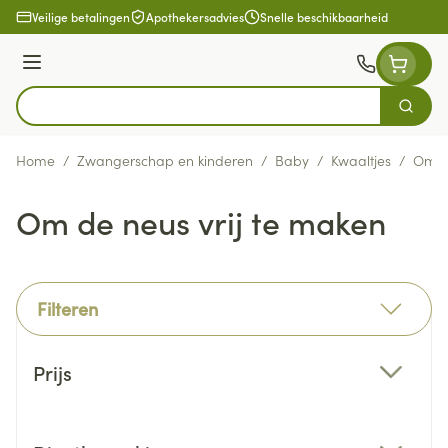
Ga naar de inhoud
Veilige betalingen
Apothekersadvies
Snelle beschikbaarheid
Menu
Zoek
Product, merk, categorie...
Home
/
Zwangerschap en kinderen
/
Baby
/
Kwaaltjes
/
Om de
Om de neus vrij te maken
Filteren
Doorgaan naar productlijst
Prijs
filter