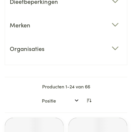
Dieetbeperkingen
filter
Merken
filter
Organisaties
filter
Producten
1
-
24
van
66
Sorteer op: