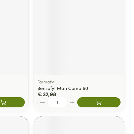
rende
Parfums en
geurproducten
Farmafyt
Sensofyt Man Comp 60
€ 32,98
CBD
Aantal