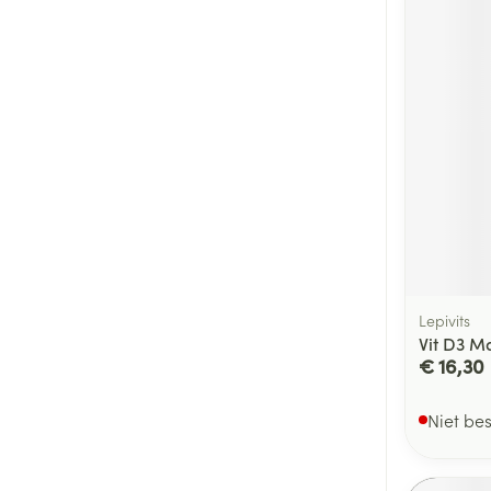
Lepivits
Vit D3 M
€ 16,30
Niet be