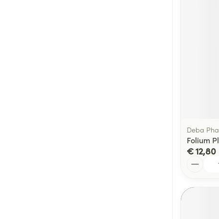
Deba Ph
Folium P
€ 12,80
Aantal