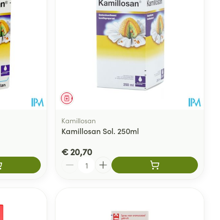
rende
Parfums en
geurproducten
Geneesmiddel
Kamillosan
Kamillosan Sol. 250ml
€ 20,70
Aantal
CBD