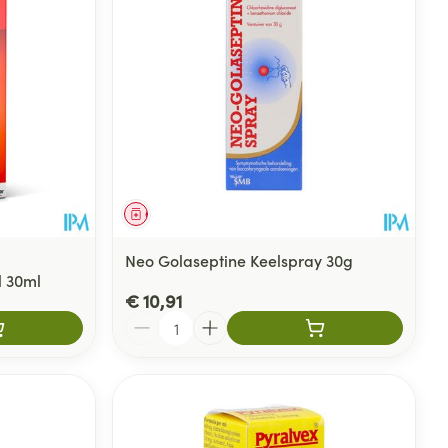
Geneesmiddel
Neo Golaseptine Keelspray 30g
l 30ml
€ 10,91
Aantal