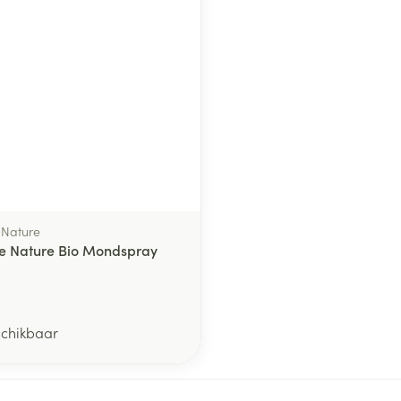
middel
 Nature
e Nature Bio Mondspray
schikbaar