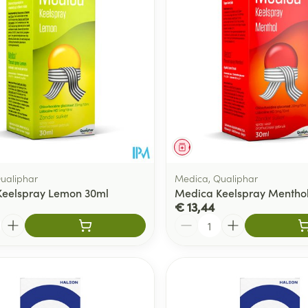
middel
Geneesmiddel
ualiphar
Medica, Qualiphar
Keelspray Lemon 30ml
Medica Keelspray Mentho
€ 13,44
Aantal