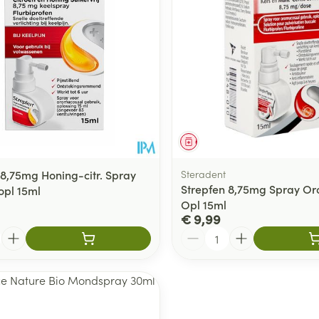
middel
Geneesmiddel
 8,75mg Honing-citr. Spray
Steradent
Strepfen 8,75mg Spray O
pl 15ml
Opl 15ml
€ 9,99
Aantal