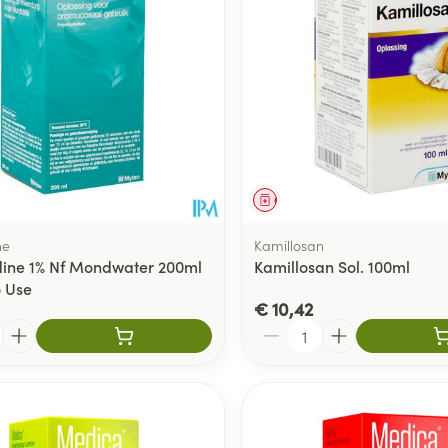
delen
Haar
ging
Supplementen
Insectenwe
Mondmaskers
middelen
ssen
 -
id
d
middel
Geneesmiddel
ne
Kamillosan
dine 1% Nf Mondwater 200ml
Kamillosan Sol. 100ml
 Use
€ 10,42
Aantal
Zelfbruiner
Scheren