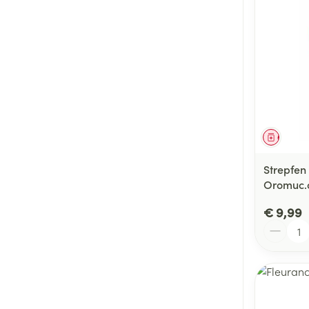
Genees
Strepfen
Oromuc.o
€ 9,99
Aantal