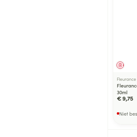
Genees
Fleurance
Fleuranc
30ml
€ 9,75
Niet be