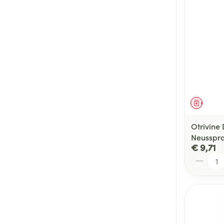
Genees
Otrivin
Neusspra
€ 9,71
Aantal