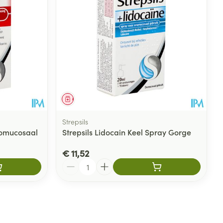
Geneesmiddel
Strepsils
romucosaal
Strepsils Lidocain Keel Spray Gorge
€ 11,52
Aantal