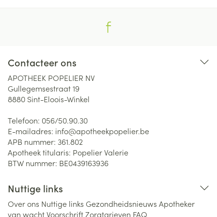
Contacteer ons
APOTHEEK POPELIER NV
Gullegemsestraat 19
8880
Sint-Eloois-Winkel
Telefoon:
056/50.90.30
E-mailadres:
info@
apotheekpopelier.be
APB nummer:
361.802
Apotheek titularis:
Popelier Valerie
BTW nummer:
BE0439163936
Nuttige links
Over ons
Nuttige links
Gezondheidsnieuws
Apotheker
van wacht
Voorschrift
Zorgtarieven
FAQ