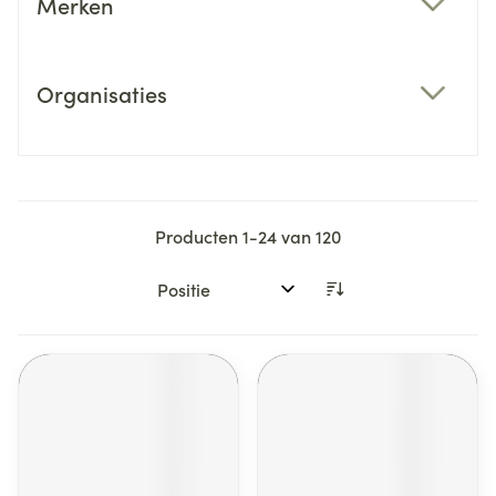
Merken
filter
Organisaties
filter
Producten
1
-
24
van
120
Sorteer op: