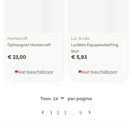
Homecraft
Luc & Léa
Ophangnet Homecraft
Luc&lea Fopspeenketting
Stof
€ 23,00
€ 5,93
Niet beschikbaar
Niet beschikbaar
Toon
per pagina
Pagina's
U lees momenteel pagina
Pagina
Pagina
Pagina
1
2
3
...
5