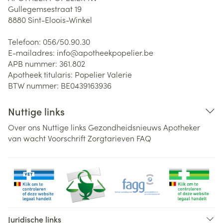
Gullegemsestraat 19
8880
Sint-Eloois-Winkel
Telefoon:
056/50.90.30
E-mailadres:
info@
apotheekpopelier.be
APB nummer:
361.802
Apotheek titularis:
Popelier Valerie
BTW nummer:
BE0439163936
Nuttige links
Over ons
Nuttige links
Gezondheidsnieuws
Apotheker
van wacht
Voorschrift
Zorgtarieven
FAQ
Juridische links