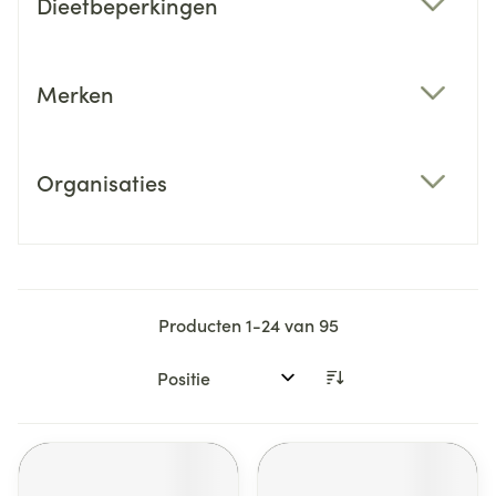
Dieetbeperkingen
filter
Merken
filter
Organisaties
filter
Producten
1
-
24
van
95
Sorteer op: