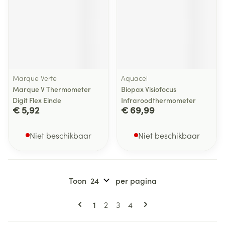
Marque Verte
Aquacel
Marque V Thermometer
Biopax Visiofocus
Digit Flex Einde
Infraroodthermometer
€ 5,92
€ 69,99
Niet beschikbaar
Niet beschikbaar
Toon
per pagina
Pagina's
U lees momenteel pagina
Pagina
Pagina
Pagina
1
2
3
4