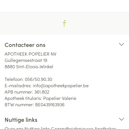
Contacteer ons
APOTHEEK POPELIER NV
Gullegemsestraat 19
8880
Sint-Eloois-Winkel
Telefoon:
056/50.90.30
E-mailadres:
info@
apotheekpopelier.be
APB nummer:
361.802
Apotheek titularis:
Popelier Valerie
BTW nummer:
BE0439163936
Nuttige links
Over ons
Nuttige links
Gezondheidsnieuws
Apotheker