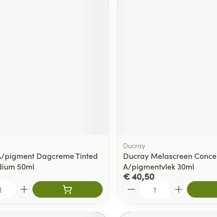
Ducray
A/pigment Dagcreme Tinted
Ducray Melascreen Conce
dium 50ml
A/pigmentvlek 30ml
€ 40,50
Aantal