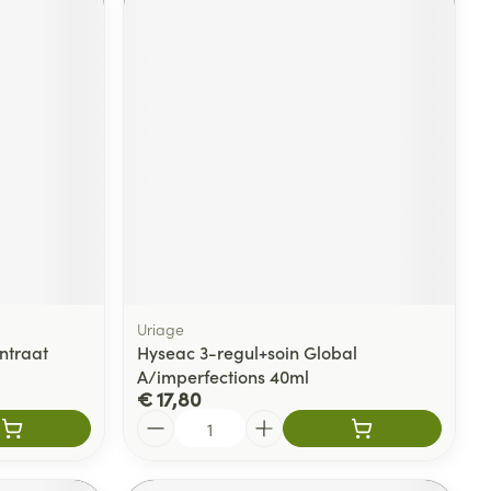
Uriage
ntraat
Hyseac 3-regul+soin Global
A/imperfections 40ml
€ 17,80
Aantal