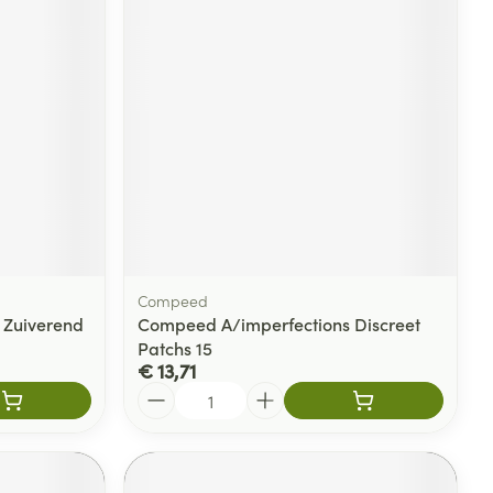
rende
Parfums en
geurproducten
Compeed
 Zuiverend
Compeed A/imperfections Discreet
Patchs 15
CBD
€ 13,71
Aantal