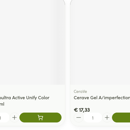
CeraVe
oultra Active Unify Color
Cerave Gel A/imperfectio
ml
€ 17,33
Aantal