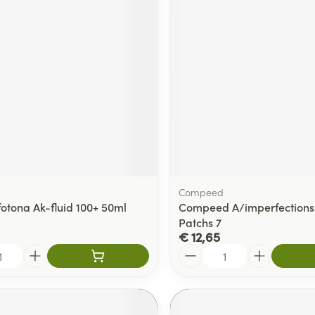
delen
Haar
ging
Supplementen
Insectenwe
Mondmaskers
middelen
ssen
 -
id
d
Compeed
fotona Ak-fluid 100+ 50ml
Compeed A/imperfections
Patchs 7
Zelfbruiner
Scheren
€ 12,65
Aantal