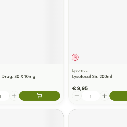
middel
Geneesmiddel
Lysomucil
il Drag. 30 X 10mg
Lysotossil Sir. 200ml
€ 9,95
Aantal