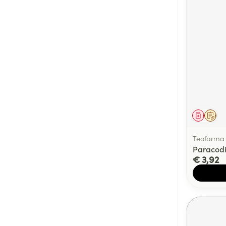
Genees
Op 
Teofarma
Paracod
€ 3,92