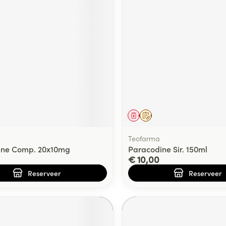
middel
voorschrift
Geneesmiddel
Op voorschrift
Teofarma
ine Comp. 20x10mg
Paracodine Sir. 150ml
€ 10,00
Reserveer
Reserveer