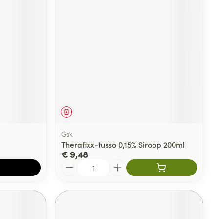
Geneesmiddel
Gsk
Therafixx-tusso 0,15% Siroop 200ml
€ 9,48
Aantal