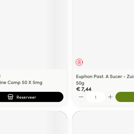
delen
Haar
ging
Supplementen
Insectenwe
Mondmaskers
middelen
ssen
 -
id
d
middel
voorschrift
Geneesmiddel
l
Euphon Past. A Sucer - Zui
line Comp 50 X 5mg
50g
€ 7,44
Aantal
Zelfbruiner
Scheren
Reserveer