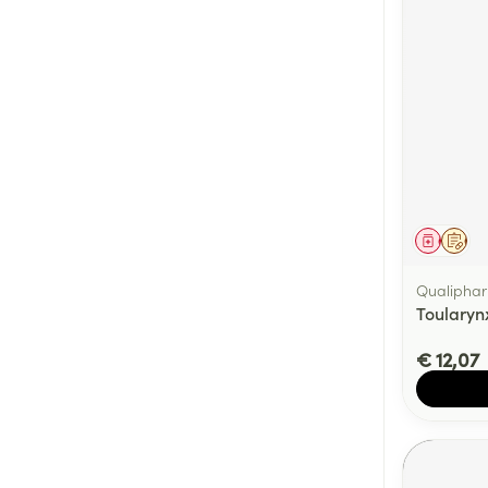
Genees
Op 
Qualiphar
Toularyn
€ 12,07