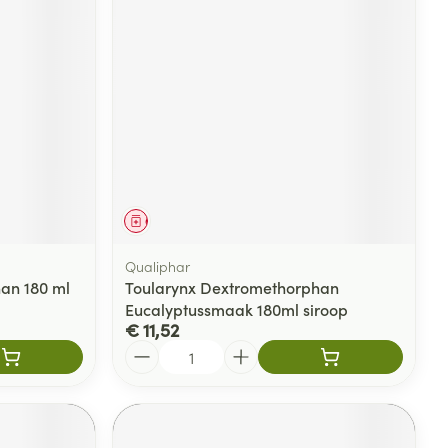
Geneesmiddel
Qualiphar
an 180 ml
Toularynx Dextromethorphan
Eucalyptussmaak 180ml siroop
€ 11,52
Aantal