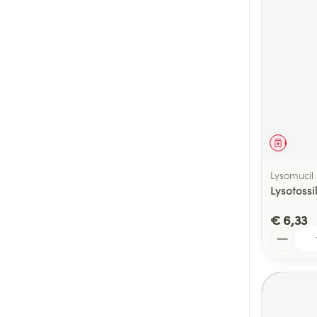
Genees
Lysomucil
Lysotoss
€ 6,33
Aantal