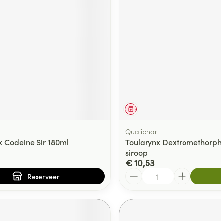
middel
voorschrift
Geneesmiddel
Qualiphar
x Codeine Sir 180ml
Toularynx Dextromethorph
siroop
€ 10,53
Aantal
Reserveer