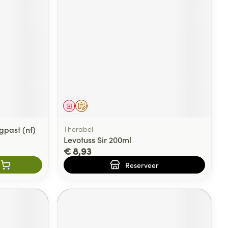
rende
Parfums en
geurproducten
Geneesmiddel
Op voorschrift
gpast (nf)
Therabel
Levotuss Sir 200ml
€ 8,93
CBD
Reserveer