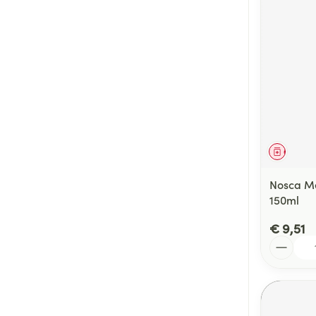
Genees
Nosca Me
150ml
€ 9,51
Aantal