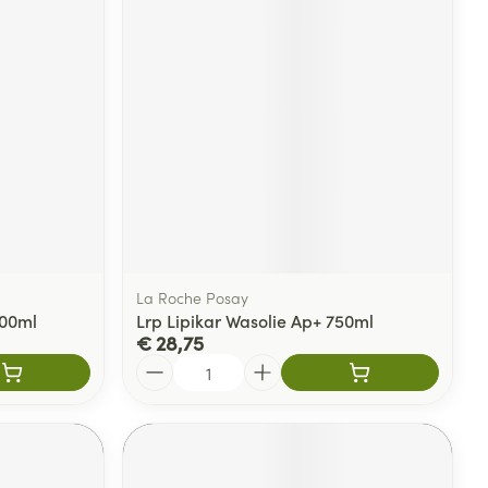
rende
Parfums en
geurproducten
La Roche Posay
200ml
Lrp Lipikar Wasolie Ap+ 750ml
€ 28,75
CBD
Aantal