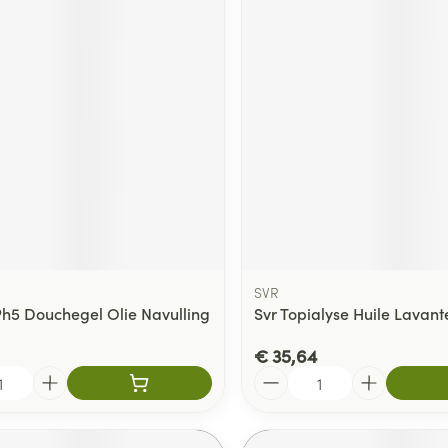
SVR
Ph5 Douchegel Olie Navulling
Svr Topialyse Huile Lavante
€ 35,64
Aantal