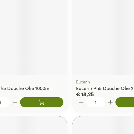
delen
Haar
ging
Supplementen
Insectenwe
Mondmaskers
middelen
ssen
 -
id
d
Eucerin
Ph5 Douche Olie 1000ml
Eucerin Ph5 Douche Olie 
€ 18,25
Zelfbruiner
Scheren
Aantal