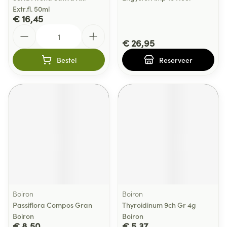
Extr.fl. 50ml
€ 16,45
Aantal
€ 26,95
Bestel
Reserveer
Boiron
Boiron
Passiflora Compos Gran
Thyroidinum 9ch Gr 4g
Boiron
Boiron
€ 8,50
€ 5,37