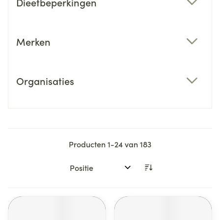
Dieetbeperkingen
filter
Merken
filter
Organisaties
filter
Producten
1
-
24
van
183
Sorteer op: