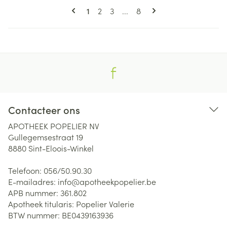
Pagina's
U lees momenteel pagina
Pagina
Pagina
Pagina
1
2
3
...
8
Contacteer ons
APOTHEEK POPELIER NV
Gullegemsestraat 19
8880
Sint-Eloois-Winkel
Telefoon:
056/50.90.30
E-mailadres:
info@
apotheekpopelier.be
APB nummer:
361.802
Apotheek titularis:
Popelier Valerie
BTW nummer:
BE0439163936