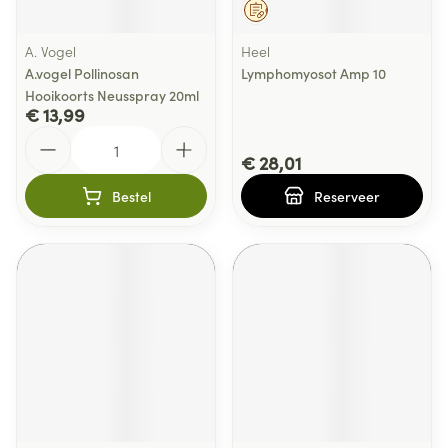
Op voorschrift
A. Vogel
Heel
A.vogel Pollinosan
Lymphomyosot Amp 10
Hooikoorts Neusspray 20ml
€ 13,99
Aantal
€ 28,01
Bestel
Reserveer