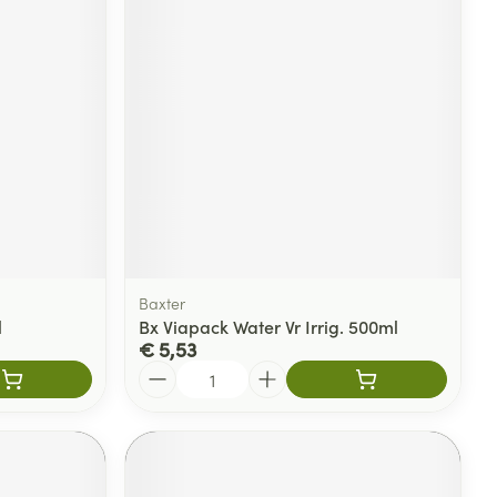
rende
Parfums en
geurproducten
Baxter
l
Bx Viapack Water Vr Irrig. 500ml
€ 5,53
CBD
Aantal