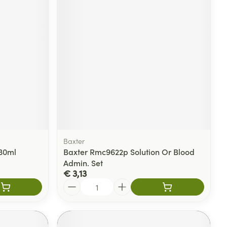
Baxter
 30ml
Baxter Rmc9622p Solution Or Blood
Admin. Set
€ 3,13
Aantal