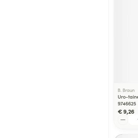
B. Braun
Uro-taine
9746625
€ 9,26
Aantal