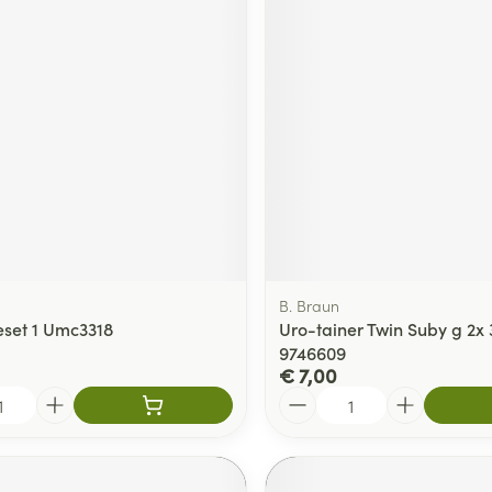
B. Braun
ieset 1 Umc3318
Uro-tainer Twin Suby g 2x
9746609
€ 7,00
Aantal