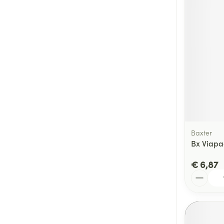
Baxter
Bx Viapac
€ 6,87
Aantal