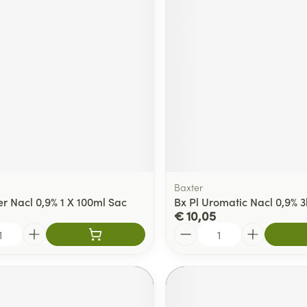
delen
Haar
ging
Supplementen
Insectenwe
Mondmaskers
middelen
ssen
 -
id
d
Baxter
er Nacl 0,9% 1 X 100ml Sac
Bx Pl Uromatic Nacl 0,9% 3
€ 10,05
Zelfbruiner
Scheren
Aantal