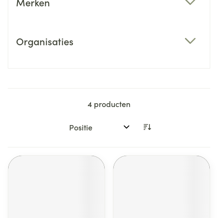
Merken
filter
Organisaties
filter
4
producten
Sorteer op: