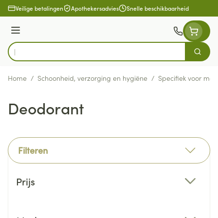
Ga naar de inhoud
Veilige betalingen
Apothekersadvies
Snelle beschikbaarheid
Menu
Zoek
Product, merk, categorie...
Home
/
Schoonheid, verzorging en hygiëne
/
Specifiek voor ma
Deodorant
Filteren
Doorgaan naar productlijst
Prijs
filter