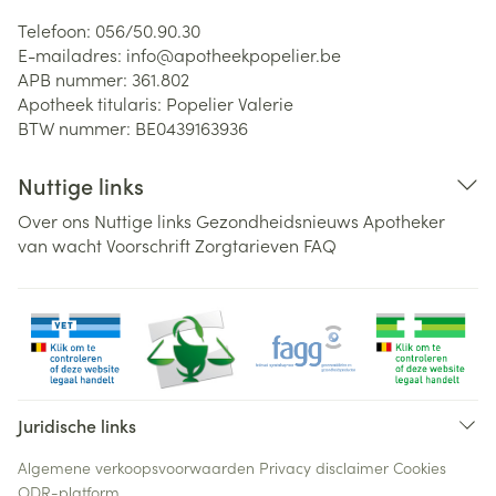
Telefoon:
056/50.90.30
E-mailadres:
info@
apotheekpopelier.be
APB nummer:
361.802
Apotheek titularis:
Popelier Valerie
BTW nummer:
BE0439163936
Nuttige links
Over ons
Nuttige links
Gezondheidsnieuws
Apotheker
van wacht
Voorschrift
Zorgtarieven
FAQ
Juridische links
Algemene verkoopsvoorwaarden
Privacy disclaimer
Cookies
ODR-platform