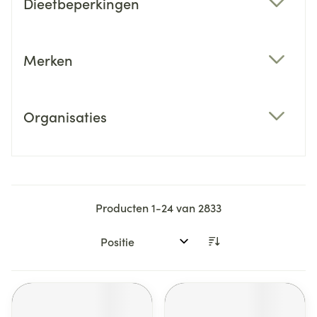
Dieetbeperkingen
filter
Merken
filter
Organisaties
filter
Producten
1
-
24
van
2833
Sorteer op: