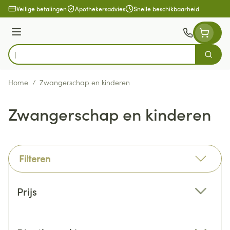
Ga naar de inhoud
Veilige betalingen
Apothekersadvies
Snelle beschikbaarheid
Menu
Zoek
Product, merk, categorie...
Home
/
Zwangerschap en kinderen
Zwangerschap en kinderen
Filteren
Doorgaan naar productlijst
Prijs
filter