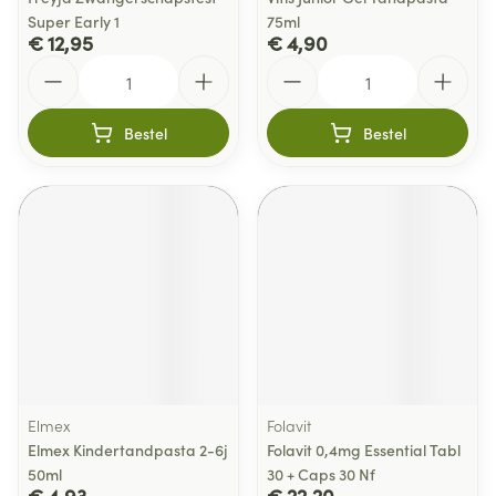
Super Early 1
75ml
€ 12,95
€ 4,90
Aantal
Aantal
Bestel
Bestel
Elmex
Folavit
Elmex Kindertandpasta 2-6j
Folavit 0,4mg Essential Tabl
50ml
30 + Caps 30 Nf
€ 4,93
€ 22,20