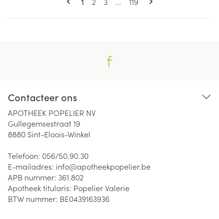
U lees momenteel pagina
Pagina
Pagina
Pagina
1
2
3
...
119
Contacteer ons
APOTHEEK POPELIER NV
Gullegemsestraat 19
8880
Sint-Eloois-Winkel
Telefoon:
056/50.90.30
E-mailadres:
info@
apotheekpopelier.be
APB nummer:
361.802
Apotheek titularis:
Popelier Valerie
BTW nummer:
BE0439163936