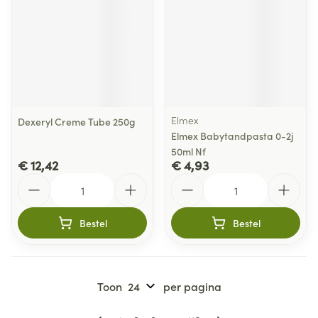
Elmex
Dexeryl Creme Tube 250g
Elmex Babytandpasta 0-2j
50ml Nf
€ 12,42
€ 4,93
Aantal
Aantal
Bestel
Bestel
Toon
per pagina
Pagina's