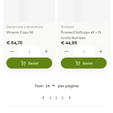
Densmore Laboratoire
Nutrisan
Vitrecor Caps 90
Promeril Softcaps 45 + 15
Gratis Nutrisan
€ 64,70
€ 44,95
Aantal
Aantal
Bestel
Bestel
Toon
per pagina
Pagina's
U lees momenteel pagina
Pagina
Pagina
1
2
3