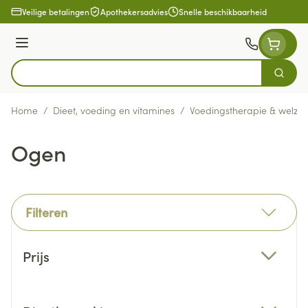
Ga naar de inhoud
Veilige betalingen
Apothekersadvies
Snelle beschikbaarheid
Menu
Zoek
Product, merk, categorie...
Home
/
Dieet, voeding en vitamines
/
Voedingstherapie & welzijn
Ogen
Filteren
Doorgaan naar productlijst
Prijs
filter