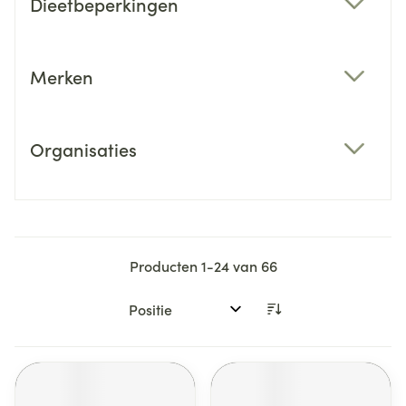
Dieetbeperkingen
filter
Merken
filter
Organisaties
filter
Producten
1
-
24
van
66
Sorteer op: