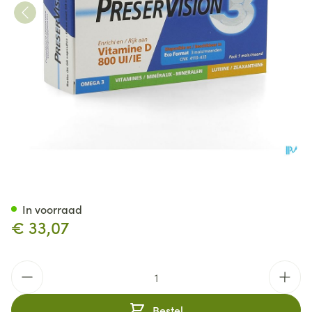
Preservision 3 + Vit D3 Caps 
In voorraad
€ 33,07
Aantal
Bestel