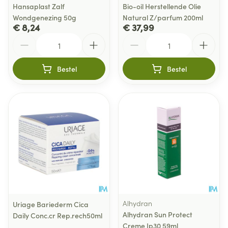
Hansaplast Zalf
Bio-oil Herstellende Olie
Wondgenezing 50g
Natural Z/parfum 200ml
€ 8,24
€ 37,99
Aantal
Aantal
Bestel
Bestel
Alhydran
Uriage Bariederm Cica
Alhydran Sun Protect
Daily Conc.cr Rep.rech50ml
Creme Ip30 59ml