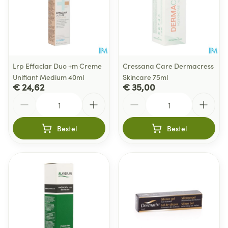
Lrp Effaclar Duo +m Creme
Cressana Care Dermacress
Unifiant Medium 40ml
Skincare 75ml
€ 24,62
€ 35,00
Aantal
Aantal
Bestel
Bestel