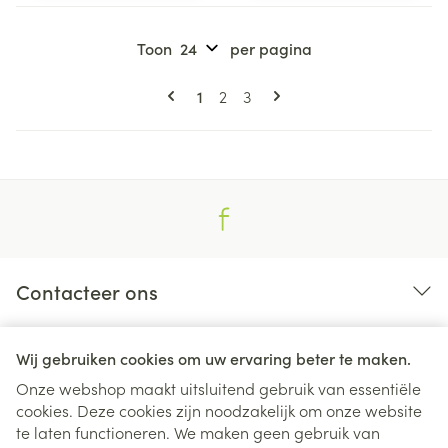
Toon
per pagina
Pagina's
U lees momenteel pagina
Pagina
Pagina
1
2
3
Contacteer ons
Nuttige links
Wij gebruiken cookies om uw ervaring beter te maken.
Onze webshop maakt uitsluitend gebruik van essentiële
cookies. Deze cookies zijn noodzakelijk om onze website
te laten functioneren. We maken geen gebruik van