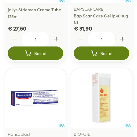
BAPSCARCARE
Jailys Striemen Creme Tube
Bap Scar Care Gel Ip40 10g
125ml
Nf
€ 27,50
€ 31,90
Aantal
Aantal
Bestel
Bestel
Hansaplast
BIO-OIL