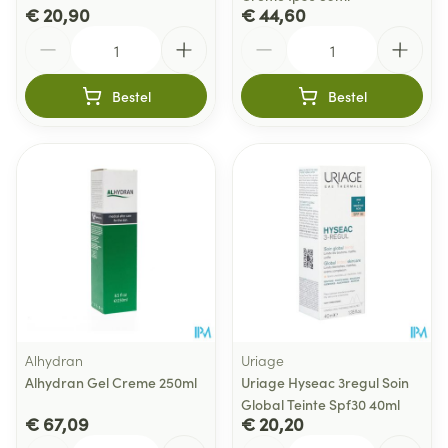
€ 20,90
€ 44,60
Aantal
Aantal
Bestel
Bestel
Alhydran
Uriage
Alhydran Gel Creme 250ml
Uriage Hyseac 3regul Soin
Global Teinte Spf30 40ml
€ 67,09
€ 20,20
Aantal
Aantal