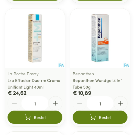
La Roche Posay
Bepanthen
Lrp Effaclar Duo +m Creme
Bepanthen Wondgel 4 In 1
Unifiant Light 40ml
Tube 50g
€ 24,62
€ 10,89
Aantal
Aantal
Bestel
Bestel