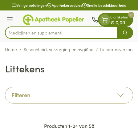
Dia 1 van 1
Ga naar de inhoud
Veilige betalingen
Apothekersadvies
Snelle beschikbaarheid
0
0 artikelen
Menu
€ 0,00
Medicij
Zoek
Product, merk, categorie...
Home
/
Schoonheid, verzorging en hygiëne
/
Lichaamsverzorgi
Littekens
Filteren
Producten
1
-
24
van
58