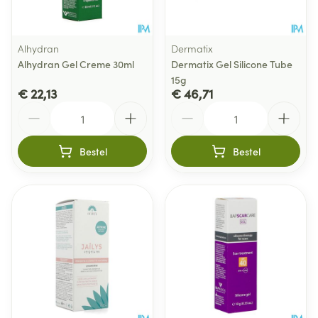
Alhydran
Dermatix
Alhydran Gel Creme 30ml
Dermatix Gel Silicone Tube
15g
€ 22,13
€ 46,71
Aantal
Aantal
Bestel
Bestel