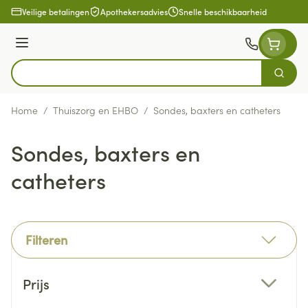
Ga naar de inhoud
Veilige betalingen
Apothekersadvies
Snelle beschikbaarheid
Menu
Zoek
Product, merk, categorie...
Home
/
Thuiszorg en EHBO
/
Sondes, baxters en catheters
Sondes, baxters en
catheters
Filteren
Doorgaan naar productlijst
Prijs
filter