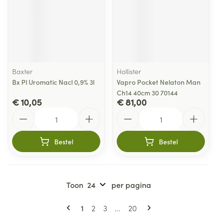
Baxter
Hollister
Bx Pl Uromatic Nacl 0,9% 3l
Vapro Pocket Nelaton Man
Ch14 40cm 30 70144
€ 10,05
€ 81,00
Aantal
Aantal
Bestel
Bestel
Toon
per pagina
Pagina's
U lees momenteel pagina
Pagina
Pagina
Pagina
1
2
3
...
20