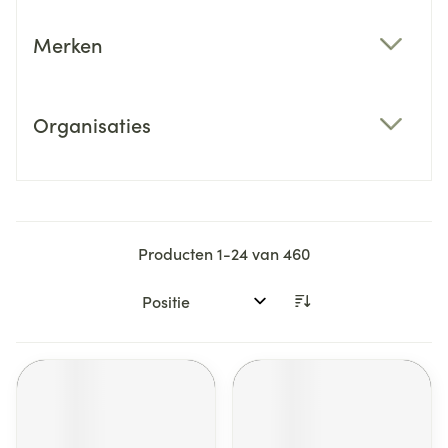
Merken
filter
Organisaties
filter
Producten
1
-
24
van
460
Sorteer op: