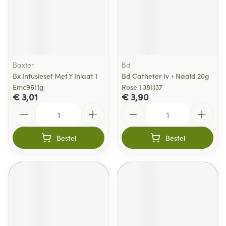
Baxter
Bd
Bx Infusieset Met Y Inlaat 1
Bd Catheter Iv + Naald 20g
Emc9611g
Rose 1 381137
€ 3,01
€ 3,90
Aantal
Aantal
Bestel
Bestel