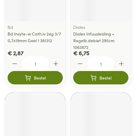
Bd
Dialex
Bd Insyte-w Cath.iv 24g 3/7
Dialex Infuusleiding +
0,7x19mm Geel 1 381312
Regelb.debiet 295cm
1063872
€ 2,87
€ 6,75
Aantal
Aantal
Bestel
Bestel