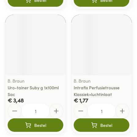
Bestel
Bestel
B. Braun
B. Braun
Uro-tainer Suby g 1x100ml
Intrafix Perfusietrousse
Sac
Klassiek+luchtinlaat
€ 3,48
€ 1,77
Aantal
Aantal
Bestel
Bestel