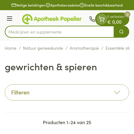
Dia 1 van 1
Ga naar de inhoud
Veilige betalingen
Apothekersadvies
Snelle beschikbaarheid
0
0 artikelen
Menu
€ 0,00
Medici
Zoek
Product, merk, categorie...
Home
/
Natuur geneeskunde
/
Aromatherapie
/
Essentiële olië
gewrichten & spieren
Filteren
Producten
1
-
24
van
25