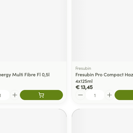
delen
Haar
ging
Supplementen
Insectenwe
Mondmaskers
middelen
ssen
 -
id
d
Fresubin
nergy Multi Fibre Fl 0,5l
Fresubin Pro Compact Haz
4x125ml
€ 13,45
Aantal
Zelfbruiner
Scheren