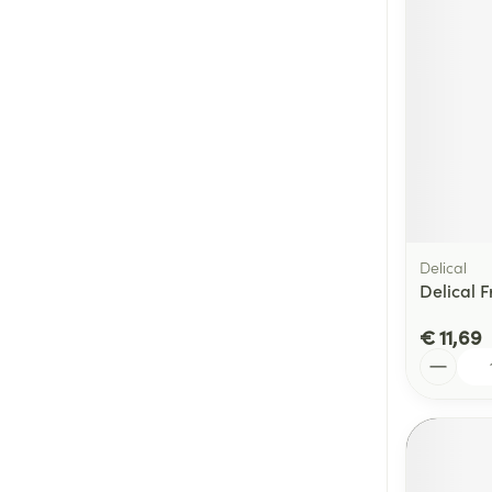
Delical
Delical 
€ 11,69
Aantal