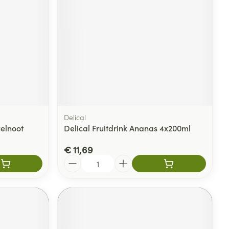
rende
Parfums en
geurproducten
Delical
elnoot
Delical Fruitdrink Ananas 4x200ml
€ 11,69
Aantal
CBD