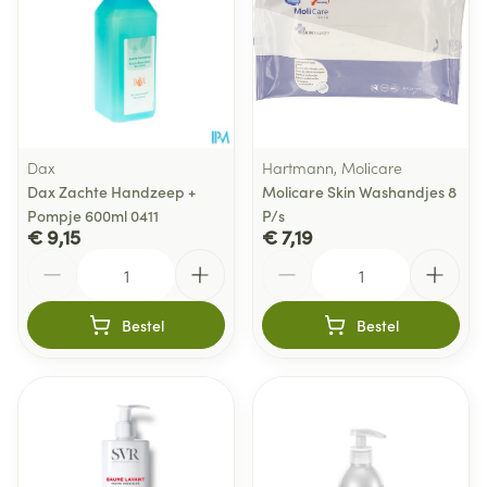
Dax
Hartmann, Molicare
Dax Zachte Handzeep +
Molicare Skin Washandjes 8
Pompje 600ml 0411
P/s
€ 9,15
€ 7,19
Aantal
Aantal
Bestel
Bestel