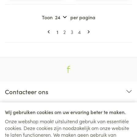
Toon
per pagina
Pagina's
U lees momenteel pagina
Pagina
Pagina
Pagina
1
2
3
4
Contacteer ons
Nuttige links
Wij gebruiken cookies om uw ervaring beter te maken.
Onze webshop maakt uitsluitend gebruik van essentiële
cookies. Deze cookies zijn noodzakelijk om onze website
te laten functioneren. We maken geen gebruik van