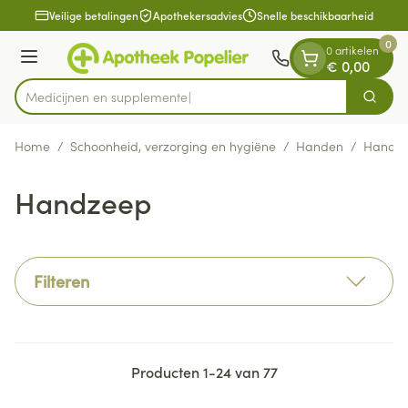
Dia 1 van 1
Ga naar de inhoud
Veilige betalingen
Apothekersadvies
Snelle beschikbaarheid
0
0 artikelen
Menu
€ 0,00
Medicij
Zoek
Product, merk, categorie...
Home
/
Schoonheid, verzorging en hygiëne
/
Handen
/
Handhy
Handzeep
Filteren
Producten
1
-
24
van
77