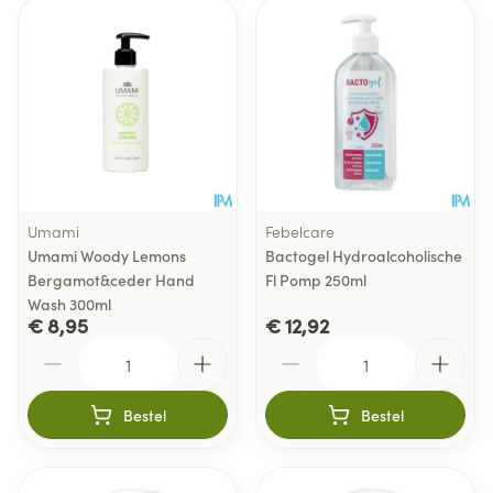
Umami
Febelcare
Umami Woody Lemons
Bactogel Hydroalcoholische
Bergamot&ceder Hand
Fl Pomp 250ml
Wash 300ml
€ 8,95
€ 12,92
Aantal
Aantal
Bestel
Bestel