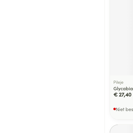
Pileje
Glycabi
€ 27,40
Niet be