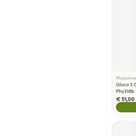
Physioma
Gluco 3
Phy318b
€ 51,00