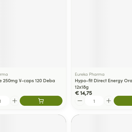
delen
Haar
ging
Supplementen
Insectenwe
Mondmaskers
middelen
ssen
 -
id
d
arma
Eureka Pharma
e 250mg V-caps 120 Deba
Hypo-fit Direct Energy Or
12x18g
€ 14,75
Zelfbruiner
Scheren
Aantal