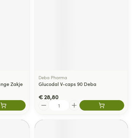
rende
Parfums en
geurproducten
Deba Pharma
ange Zakje
Glucodal V-caps 90 Deba
€ 28,80
CBD
Aantal