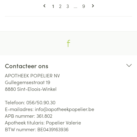
Pagina's
U lees momenteel pagina
Pagina
Pagina
Pagina
1
2
3
...
9
Contacteer ons
APOTHEEK POPELIER NV
Gullegemsestraat 19
8880
Sint-Eloois-Winkel
Telefoon:
056/50.90.30
E-mailadres:
info@
apotheekpopelier.be
APB nummer:
361.802
Apotheek titularis:
Popelier Valerie
BTW nummer:
BE0439163936