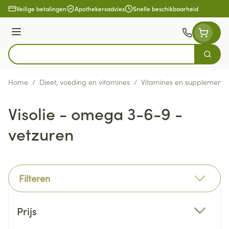
Ga naar de inhoud
Veilige betalingen
Apothekersadvies
Snelle beschikbaarheid
Menu
Zoek
Product, merk, categorie...
Home
/
Dieet, voeding en vitamines
/
Vitamines en supplemente
Visolie - omega 3-6-9 -
vetzuren
Filteren
Doorgaan naar productlijst
Prijs
filter