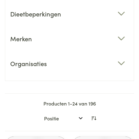
Dieetbeperkingen
filter
Merken
filter
Organisaties
filter
Producten
1
-
24
van
196
Sorteer op: