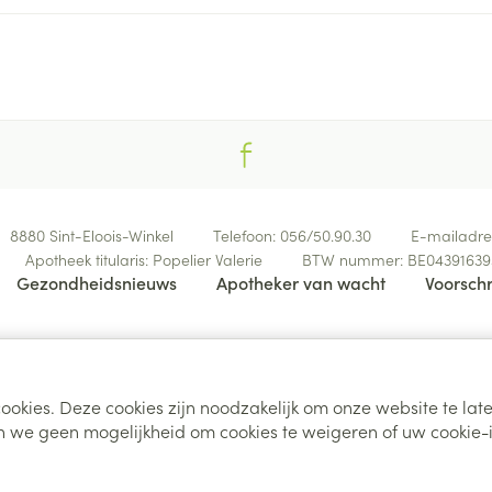
oires
spray
Nagelbijten
Overige diabetes
Zonnebank
Accessoires
producten
Nagelversterkend
Voorbereidi
doorn
Naalden voor
Toon meer
Toon meer
lsel
Hormonaal stelsel
Gynaecolog
insulinespuiten
Toon meer
richten
Zenuwstelsel
Slapelooshe
en stress
 mannen
Make-up
Seksualiteit
8880
Sint-Eloois-Winkel
Telefoon:
056/50.90.30
E-mailadre
hygiene
iten
Sondes, baxters en
Bandages e
Apotheek titularis:
Popelier Valerie
BTW nummer:
BE04391639
rging
Make-up penselen en
catheters
- orthopedi
Gezondheidsnieuws
Apotheker van wacht
Voorschr
Condooms e
Immuniteit
verbanden
Allergie
gebruiksvoorwerpen
Sondes
Intiem welzi
injectie
Eyeliner - oogpotlood
Buik
ging
Accessoires voor sondes
Intieme ver
Mascara
Acne
Oor
Arm
Baxters
Algemene verk
Massage
nsulinepen -
Oogschaduw
ookies. Deze cookies zijn noodzakelijk om onze website te la
Elleboog
Catheters
 we geen mogelijkheid om cookies te weigeren of uw cookie-i
Toon meer
Toon meer
Enkel en voe
Afslanken
Homeopath
Toon meer