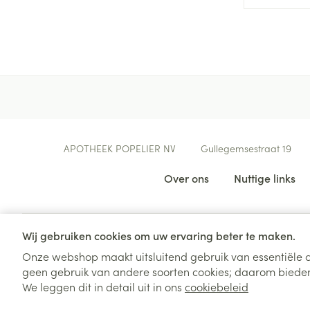
Aerosol access
Blaren
Creme, gel en 
Zuurstof
Eelt
Eksteroog - lik
Ademhalingsste
Toon meer
Spieren en gew
Specifiek voor
Contacteer ons
APOTHEEK POPELIER NV
Gullegemsestraat 19
Naalden en spu
Lichaamsverzo
Nuttige links
Over ons
Nuttige links
Infecties
Spuiten
Deodorant
Oplossing voor 
Gezichtsverzor
Naalden
Luizen
Wij gebruiken cookies om uw ervaring beter te maken.
Naalden voor i
Onze webshop maakt uitsluitend gebruik van essentiële c
pennaalden
geen gebruik van andere soorten cookies; daarom bieden
Diagnostica
We leggen dit in detail uit in ons
cookiebeleid
Toon meer