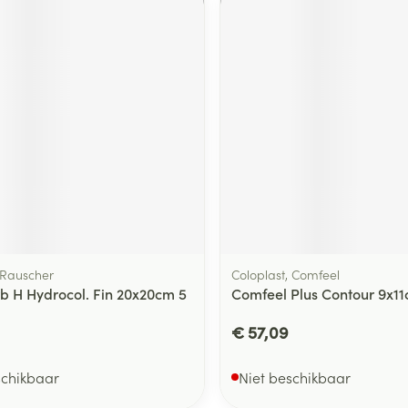
delen
Haar
ging
Supplementen
Insectenwe
Mondmaskers
middelen
ssen
 -
id
d
Rauscher
Coloplast, Comfeel
Zelfbruiner
Scheren
b H Hydrocol. Fin 20x20cm 5
Comfeel Plus Contour 9x11
€ 57,09
schikbaar
Niet beschikbaar