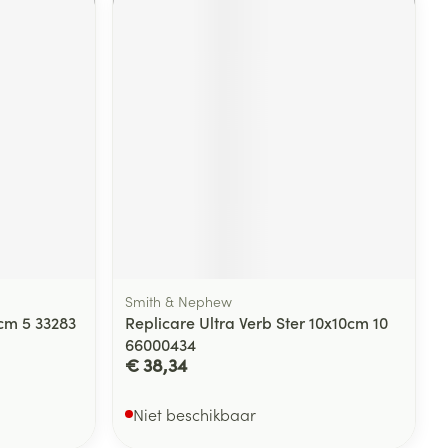
rende
Parfums en
geurproducten
Smith & Nephew
CBD
cm 5 33283
Replicare Ultra Verb Ster 10x10cm 10
66000434
€ 38,34
Niet beschikbaar