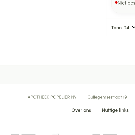
Niet be
Toon
Contacteer ons
APOTHEEK POPELIER NV
Gullegemsestraat 19
Nuttige links
Over ons
Nuttige links