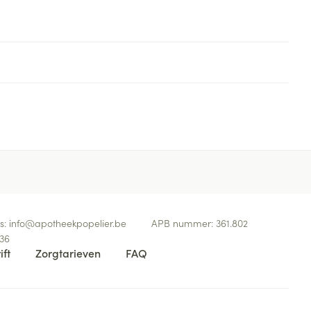
s:
info@
apotheekpopelier.be
APB nummer:
361.802
36
ift
Zorgtarieven
FAQ