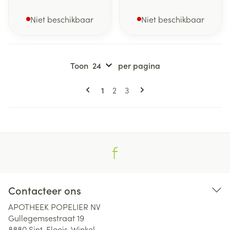
Niet beschikbaar
Niet beschikbaar
Toon
per pagina
Pagina's
U lees momenteel pagina
Pagina
Pagina
1
2
3
Contacteer ons
APOTHEEK POPELIER NV
Gullegemsestraat 19
8880
Sint-Eloois-Winkel