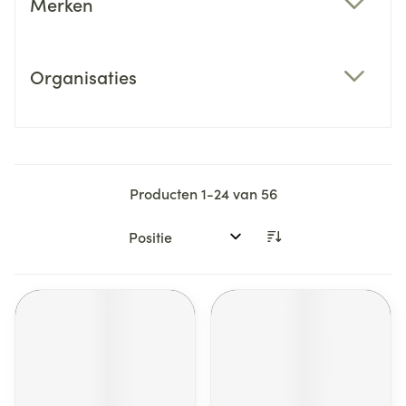
Merken
filter
Organisaties
filter
Producten
1
-
24
van
56
Sorteer op: