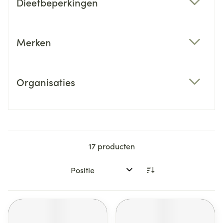
Dieetbeperkingen
filter
Merken
filter
Organisaties
filter
17
producten
Sorteer op: