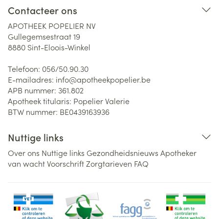
Contacteer ons
APOTHEEK POPELIER NV
Gullegemsestraat 19
8880
Sint-Eloois-Winkel
Telefoon:
056/50.90.30
E-mailadres:
info@
apotheekpopelier.be
APB nummer:
361.802
Apotheek titularis:
Popelier Valerie
BTW nummer:
BE0439163936
Nuttige links
Over ons
Nuttige links
Gezondheidsnieuws
Apotheker
van wacht
Voorschrift
Zorgtarieven
FAQ