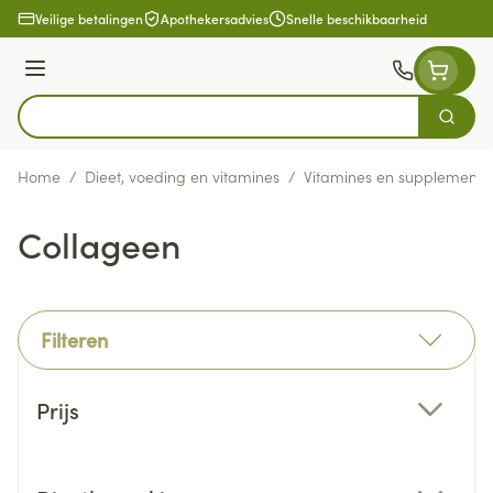
Ga naar de inhoud
Veilige betalingen
Apothekersadvies
Snelle beschikbaarheid
Menu
Zoek
Product, merk, categorie...
Home
/
Dieet, voeding en vitamines
/
Vitamines en supplemente
Collageen
Filteren
Doorgaan naar productlijst
Prijs
filter